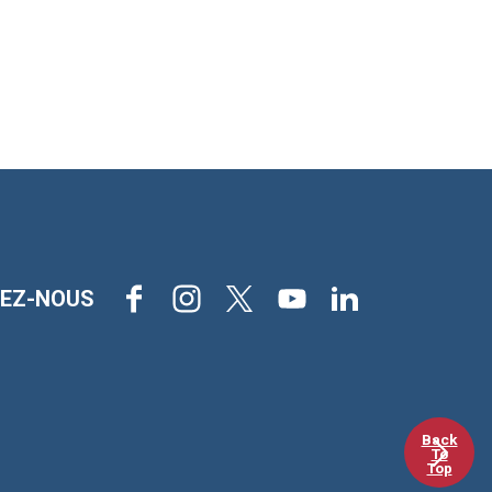
Facebook
Instagram
X
Youtube
LinkedIn
VEZ-NOUS
Back
To
Top