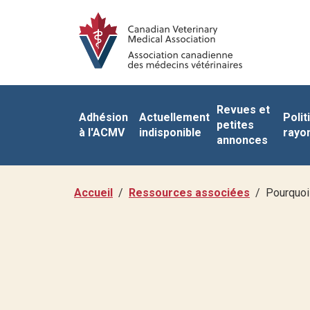
Revues et
Adhésion
Actuellement
Polit
petites
à l'ACMV
indisponible
rayo
annonces
Accueil
Ressources associées
Pourquoi 