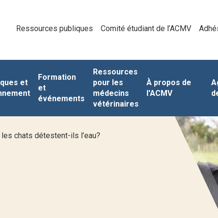
Ressources publiques
Comité étudiant de l’ACMV
Adhé
Ressources
Formation
iques et
pour les
À propos de
A
et
nnement
médecins
l'ACMV
d
événements
vétérinaires
les chats détestent-ils l’eau?