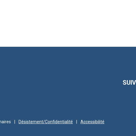
SUI
naires
|
Désistement/Confidentialité
|
Accessibilité