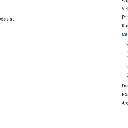
Anc
Vét
Pr
ées à :
Ra
Ce
De
Ré
Arc