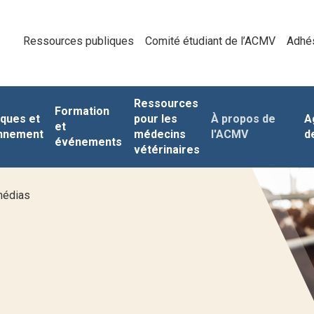
Ressources publiques
Comité étudiant de l’ACMV
Adhé
Ressources
Formation
iques et
pour les
À propos de
A
et
nnement
médecins
l'ACMV
d
événements
vétérinaires
médias