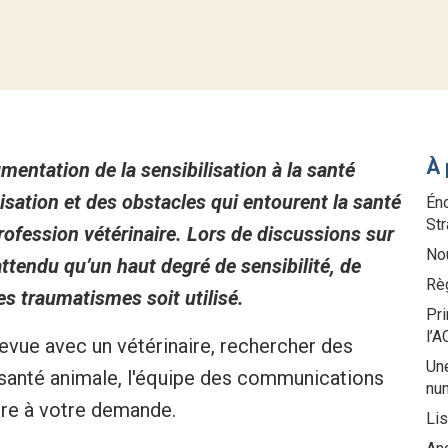
À 
entation de la sensibilisation à la santé
isation et des obstacles qui entourent la santé
Éno
St
ofession vétérinaire. Lors de discussions sur
Nou
 attendu qu’un haut degré de sensibilité, de
Rè
s traumatismes soit utilisé.
Pri
l’
evue avec un vétérinaire, rechercher des
Une
a santé animale, l'équipe des communications
nu
dre à votre demande.
Li