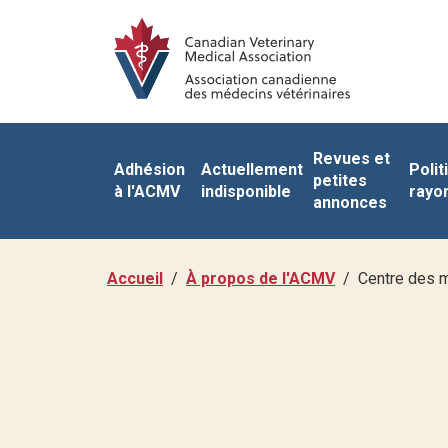
Revues et
Adhésion
Actuellement
Polit
petites
à l'ACMV
indisponible
rayo
annonces
Accueil
À propos de l'ACMV
Centre des 