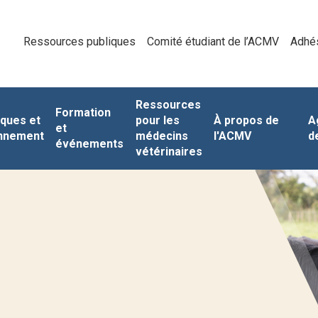
Ressources publiques
Comité étudiant de l’ACMV
Adhé
Ressources
Formation
iques et
pour les
À propos de
A
et
nnement
médecins
l'ACMV
d
événements
vétérinaires