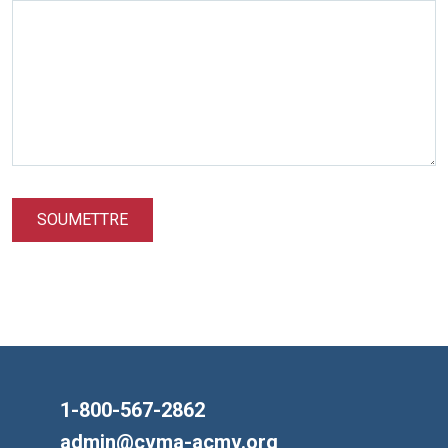
SOUMETTRE
1-800-567-2862
admin@cvma-acmv.org