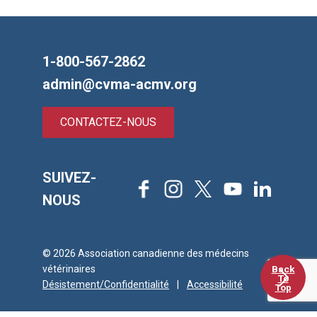
1-800-567-2862
admin@cvma-acmv.org
CONTACTEZ-NOUS
SUIVEZ-
Facebook
Instagram
X
Youtube
LinkedIn
NOUS
© 2026 Association canadienne des médecins
Back
vétérinaires
To
Désistement/Confidentialité
|
Accessibilité
Top