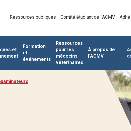
Ressources publiques
Comité étudiant de l’ACMV
Adhé
Ressources
Formation
iques et
pour les
À propos de
A
et
nnement
médecins
l'ACMV
d
événements
vétérinaires
examinateurs