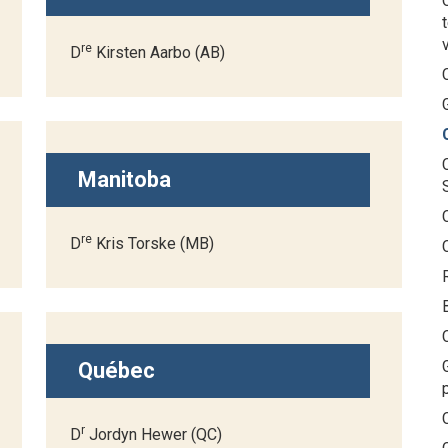
re
D
Kirsten Aarbo (AB)
Manitoba
re
D
Kris Torske (MB)
Québec
r
D
Jordyn Hewer (QC)