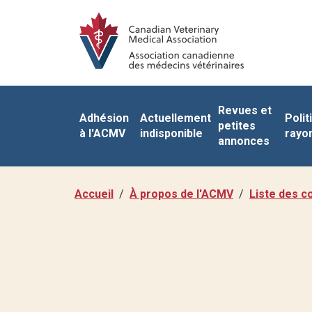
Revues et
Adhésion
Actuellement
Polit
petites
à l'ACMV
indisponible
rayo
annonces
Accueil
À propos de l'ACMV
Liste des c