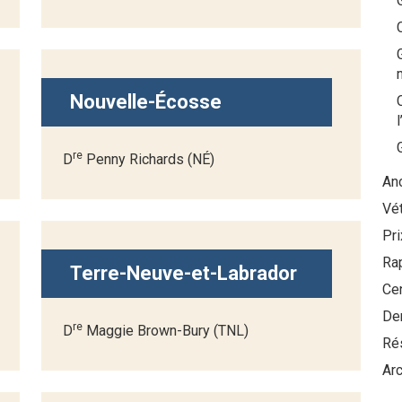
Nouvelle-Écosse
re
D
Penny Richards (NÉ)
Anc
Vét
Pr
Ra
Terre-Neuve-et-Labrador
Ce
De
re
D
Maggie Brown-Bury (TNL)
Ré
Arc