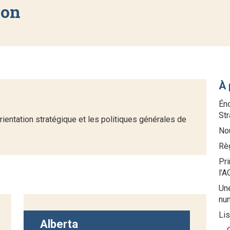
ion
À 
Éno
St
rientation stratégique et les politiques générales de
Nou
Rè
Pri
l’
Une
nu
Li
Alberta