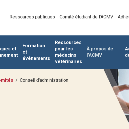
Ressources publiques
Comité étudiant de l’ACMV
Adhé
Ressources
Formation
iques et
pour les
À propos de
A
et
nnement
médecins
l'ACMV
d
événements
vétérinaires
omités
Conseil d'administration