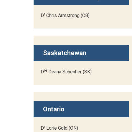
r
D
Chris Armstrong (CB)
Saskatchewan
re
D
Deana Schenher (SK)
Ontario
r
D
Lorie Gold (ON)