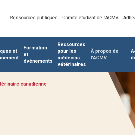
Ressources publiques
Comité étudiant de l’ACMV
Adhé
Ressources
Formation
iques et
pour les
À propos de
A
et
nnement
médecins
l'ACMV
d
événements
vétérinaires
érinaire canadienne