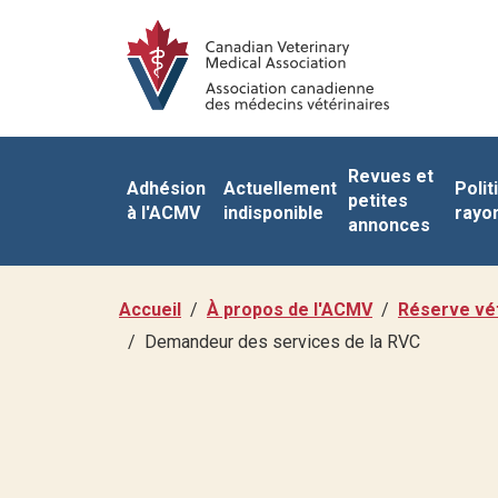
Revues et
Adhésion
Actuellement
Polit
petites
à l'ACMV
indisponible
rayo
annonces
Accueil
À propos de l'ACMV
Réserve vét
Demandeur des services de la RVC