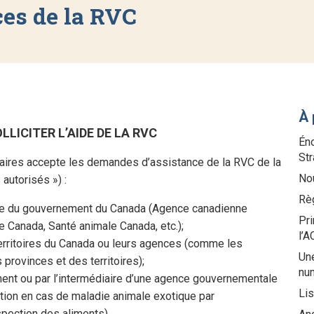
es de la RVC
À 
ICITER L’AIDE DE LA RVC
Éno
St
aires accepte les demandes d’assistance de la RVC de la
Nou
autorisés ») :
Rè
ce du gouvernement du Canada (Agence canadienne
Pri
e Canada, Santé animale Canada, etc.);
l’
rritoires du Canada ou leurs agences (comme les
Une
provinces et des territoires);
nu
ment ou par l’intermédiaire d’une agence gouvernementale
Li
tion en cas de maladie animale exotique par
spection des aliments).