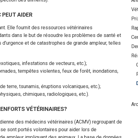
Anc
Vét
 PEUT AIDER
Pr
t. Elle fournit des ressources vétérinaires
Ra
dants dans le but de résoudre les problèmes de santé et
Ce
s d’urgence et de catastrophes de grande ampleur, telles
De
Ré
otiques, infestations de vecteurs, etc.);
nades, tempêtes violentes, feux de forêt, inondations,
terre, tsunamis, éruptions volcaniques, etc.);
ysiques, chimiques, radiologiques, etc.).
Arc
RENFORTS VÉTÉRINAIRES?
adienne des médecins vétérinaires (ACMV) regroupant de
se sont portés volontaires pour aider lors de
ande ampleur impliquant des animaux. La base de données