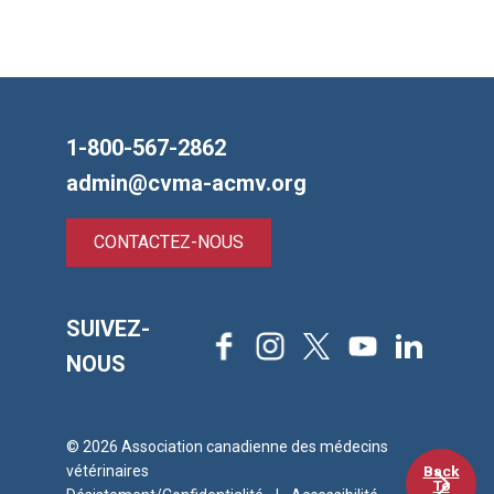
1-800-567-2862
admin@cvma-acmv.org
CONTACTEZ-NOUS
SUIVEZ-
Facebook
Instagram
X
Youtube
LinkedIn
NOUS
© 2026 Association canadienne des médecins
Back
vétérinaires
To