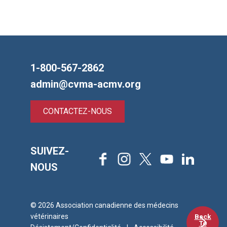
1-800-567-2862
admin@cvma-acmv.org
CONTACTEZ-NOUS
SUIVEZ-
Facebook
Instagram
X
Youtube
LinkedIn
NOUS
© 2026 Association canadienne des médecins
Back
vétérinaires
To