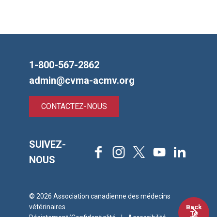
1-800-567-2862
admin@cvma-acmv.org
CONTACTEZ-NOUS
SUIVEZ-
Facebook
Instagram
X
Youtube
LinkedIn
NOUS
© 2026 Association canadienne des médecins
Back
vétérinaires
To