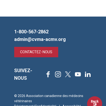
1-800-567-2862
admin@cvma-acmv.org
CONTACTEZ-NOUS
SUIVEZ-
Facebook
Instagram
X
Youtube
LinkedIn
NOUS
© 2026 Association canadienne des médecins
Back
vétérinaires
To