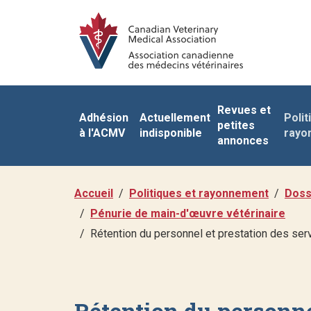
Revues et
Adhésion
Actuellement
Polit
petites
à l'ACMV
indisponible
rayo
annonces
Accueil
Politiques et rayonnement
Dossi
Pénurie de main-d'œuvre vétérinaire
Rétention du personnel et prestation des ser
Rétention du personne