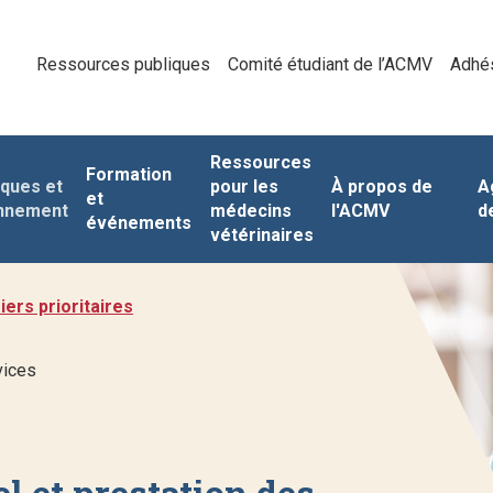
Ressources publiques
Comité étudiant de l’ACMV
Adhé
Ressources
Formation
iques et
pour les
À propos de
A
et
nnement
médecins
l'ACMV
d
événements
vétérinaires
ers prioritaires
vices
l et prestation des