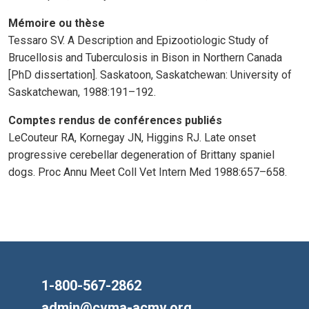
Mémoire ou thèse
Tessaro SV. A Description and Epizootiologic Study of
Brucellosis and Tuberculosis in Bison in Northern Canada
[PhD dissertation]. Saskatoon, Saskatchewan: University of
Saskatchewan, 1988:191–192.
Comptes rendus de conférences publiés
LeCouteur RA, Kornegay JN, Higgins RJ. Late onset
progressive cerebellar degeneration of Brittany spaniel
dogs. Proc Annu Meet Coll Vet Intern Med 1988:657–658.
1-800-567-2862
admin@cvma-acmv.org