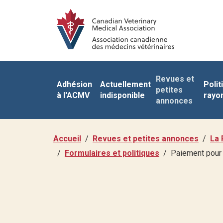
Revues et
Adhésion
Actuellement
Polit
petites
à l'ACMV
indisponible
rayo
annonces
Accueil
Revues et petites annonces
La 
Formulaires et politiques
Paiement pour 