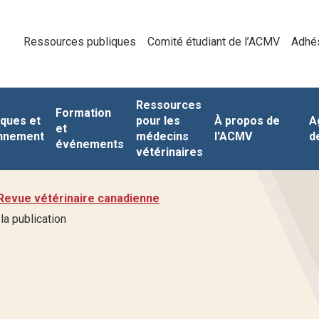
Ressources publiques
Comité étudiant de l’ACMV
Adhé
Ressources
Formation
iques et
pour les
À propos de
A
et
nnement
médecins
l'ACMV
d
événements
vétérinaires
Revue vétérinaire canadienne
la publication