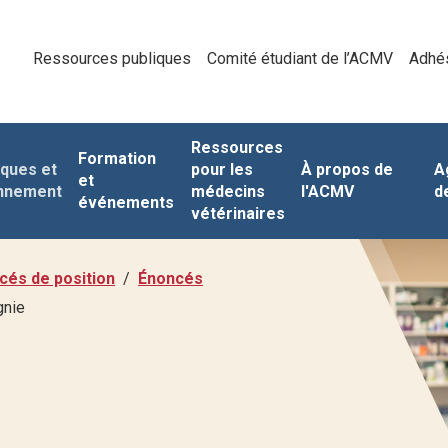
Ressources publiques
Comité étudiant de l’ACMV
Adhé
Ressources
Formation
iques et
pour les
À propos de
A
et
nnement
médecins
l'ACMV
d
événements
vétérinaires
cés de position
Énoncés
gnie