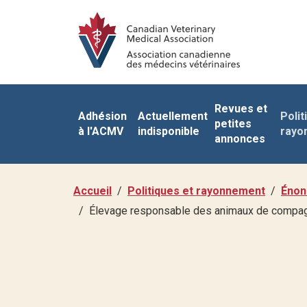
Revues et
Adhésion
Actuellement
Polit
petites
à l'ACMV
indisponible
rayo
annonces
Accueil
Politiques et rayonnement
Énon
Élevage responsable des animaux de compa