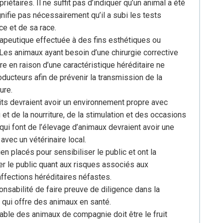
étaires. Il ne suffit pas d’indiquer qu’un animal a été
nifie pas nécessairement qu’il a subi les tests
e et de sa race.
rapeutique effectuée à des fins esthétiques ou
 Les animaux ayant besoin d’une chirurgie corrective
tre en raison d’une caractéristique héréditaire ne
ducteurs afin de prévenir la transmission de la
ure.
its devraient avoir un environnement propre avec
 et de la nourriture, de la stimulation et des occasions
qui font de l’élevage d’animaux devraient avoir une
 avec un vétérinaire local.
n placés pour sensibiliser le public et ont la
er le public quant aux risques associés aux
ffections héréditaires néfastes.
onsabilité de faire preuve de diligence dans la
e qui offre des animaux en santé.
ble des animaux de compagnie doit être le fruit