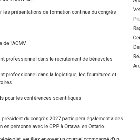
Anc
Vét
r les présentations de formation continue du congrès
Pr
Ra
Ce
le de l’ACMV
De
Ré
nt professionnel dans le recrutement de bénévoles
Arc
 professionnel dans la logistique, les fournitures et
toires
els pour les conférences scientifiques
 président du congrès 2027 participera également à des
on en personne avec le CPP à Ottawa, en Ontario.
bénévolat, veuillez envoyer un courriel ccompagné d’un