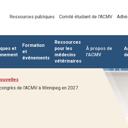
Ressources publiques
Comité étudiant de l’ACMV
Adhé
Ressources
Formation
iques et
pour les
À propos de
A
et
nnement
médecins
l'ACMV
d
événements
vétérinaires
ouvelles
 congrès de l’ACMV à Winnipeg en 2027