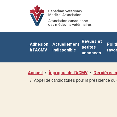
Revues et
Adhésion
Actuellement
Polit
petites
à l'ACMV
indisponible
rayo
annonces
Accueil
À propos de l'ACMV
Dernières n
Appel de candidatures pour la présidence du