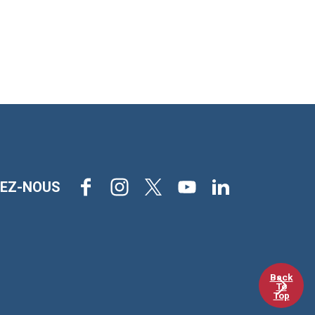
Facebook
Instagram
X
Youtube
LinkedIn
VEZ-NOUS
Back
To
Top