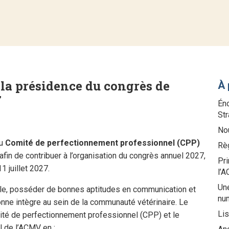
la présidence du congrès de
À 
7
Éno
St
Nou
au
Comité de perfectionnement professionnel (CPP)
Rè
afin de contribuer à l’organisation du congrès annuel 2027,
Pri
1 juillet 2027.
l’
Une
ôle, posséder de bonnes aptitudes en communication et
nu
onne intègre au sein de la communauté vétérinaire. Le
Li
ité de perfectionnement professionnel (CPP) et le
 de l’ACMV en :