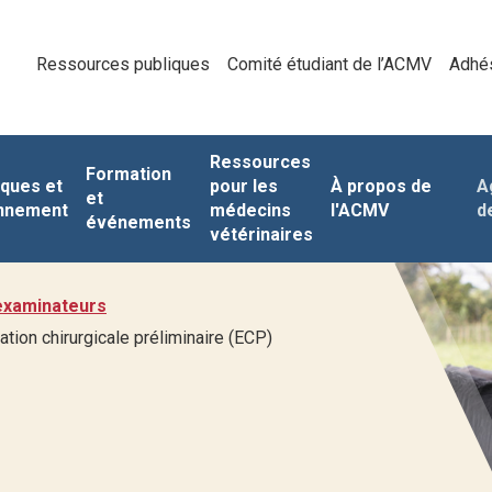
Ressources publiques
Comité étudiant de l’ACMV
Adhé
Ressources
Formation
iques et
pour les
À propos de
A
et
nnement
médecins
l'ACMV
d
événements
vétérinaires
examinateurs
ation chirurgicale préliminaire (ECP)