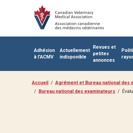
Revues et
Adhésion
Actuellement
Polit
petites
à l'ACMV
indisponible
rayo
annonces
Accueil
Agrément et Bureau national des 
Bureau national des examinateurs
Évalu