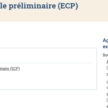
le préliminaire (ECP)
Ag
ex
Bu
minaire (ECP)