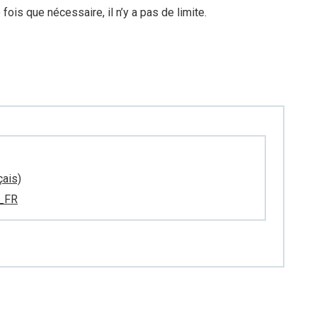
ois que nécessaire, il n’y a pas de limite.
çais)
e_FR