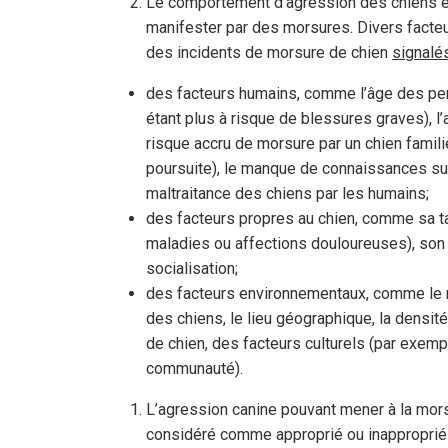
Le comportement d’agression des chiens e
manifester par des morsures. Divers facteurs
des incidents de morsure de chien
signalé
des facteurs humains, comme l’âge des pe
étant plus à risque de blessures graves), l
risque accru de morsure par un chien familie
poursuite), le manque de connaissances su
maltraitance des chiens par les humains;
des facteurs propres au chien, comme sa t
maladies ou affections douloureuses), son 
socialisation;
des facteurs environnementaux, comme le ni
des chiens, le lieu géographique, la densi
de chien, des facteurs culturels (par exe
communauté).
L’agression canine pouvant mener à la mor
considéré comme approprié ou inapproprié 