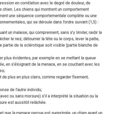
ession en corrélation avec le degré de douleur, de
e chien. Les chiens qui montrent un comportement
lement une séquence comportementale complète ou une
nnementales, qui se déroule dans l’ordre suivant (1,5) :
ant un malaise, qui comprennent, sans s’y limiter, raidir la
écher le nez, détourner la tête ou le corps, lever la patte,
 partie de la sclérotique soit visible (partie blanche de
er plus évidentes, par exemple en se mettant la queue
tée, en s’éloignant de la menace, en se couchant avec les
es;
 de plus en plus clairs, comme regarder fixement,
onse de l’autre individu;
(avec ou sans morsure) s’il a interprété la situation ou la
re est aussitôt relâchée.
et que la menace perçue est supprimée, un chien ayant un