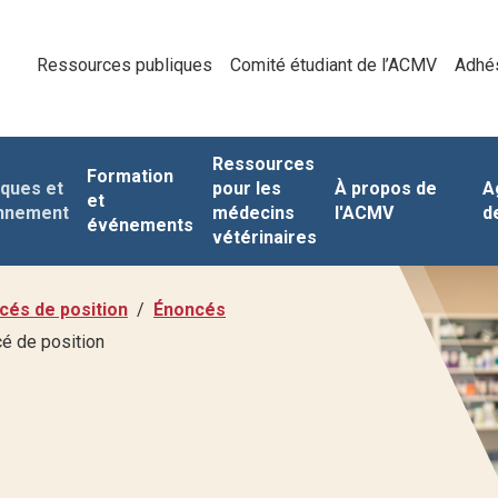
Ressources publiques
Comité étudiant de l’ACMV
Adhé
Ressources
Formation
iques et
pour les
À propos de
A
et
nnement
médecins
l'ACMV
d
événements
vétérinaires
cés de position
Énoncés
cé de position