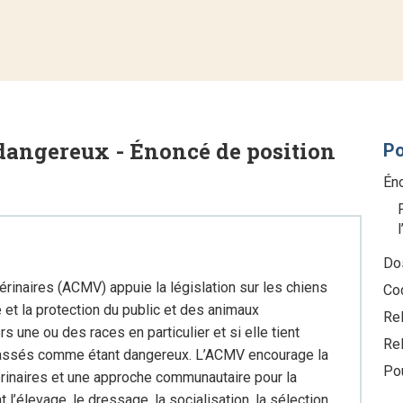
 dangereux - Énoncé de position
Po
Én
Dos
inaires (ACMV) appuie la législation sur les chiens
Co
é et la protection du public et des animaux
Re
 une ou des races en particulier et si elle tient
Rel
lassés comme étant dangereux. L’ACMV encourage la
Po
érinaires et une approche communautaire pour la
l’élevage, le dressage, la socialisation, la sélection