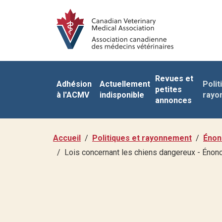
Revues et
Adhésion
Actuellement
Polit
petites
à l'ACMV
indisponible
rayo
annonces
Accueil
Politiques et rayonnement
Énon
Lois concernant les chiens dangereux - Énon