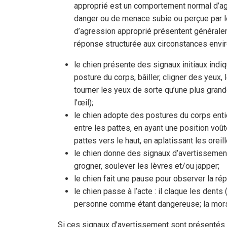
approprié est un comportement normal d’agr
danger ou de menace subie ou perçue par l
d’agression approprié présentent généra
réponse structurée aux circonstances enviro
le chien présente des signaux initiaux indiqu
posture du corps, bâiller, cligner des yeux, l
tourner les yeux de sorte qu’une plus grande
l’œil);
le chien adopte des postures du corps enti
entre les pattes, en ayant une position voû
pattes vers le haut, en aplatissant les oreill
le chien donne des signaux d’avertissement
grogner, soulever les lèvres et/ou japper;
le chien fait une pause pour observer la rép
le chien passe à l’acte : il claque les dents 
personne comme étant dangereuse; la morsu
Si ces signaux d’avertissement sont présentés 