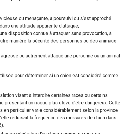
 vicieuse ou menaçante, a poursuivi ou s’est approché
ans une attitude apparente d’attaque;
 une disposition connue à attaquer sans provocation, à
utre manière la sécurité des personnes ou des animaux
é, agressé ou autrement attaqué une personne ou un animal
 utilisée pour déterminer si un chien est considéré comme
lation visant à interdire certaines races ou certains
 présentant un risque plus élevé d’être dangereux. Cette
s en particulier varie considérablement selon la province
 qu’elle réduisait la fréquence des morsures de chien dans
).
stiques générales d’un chien, comme sa race, ne