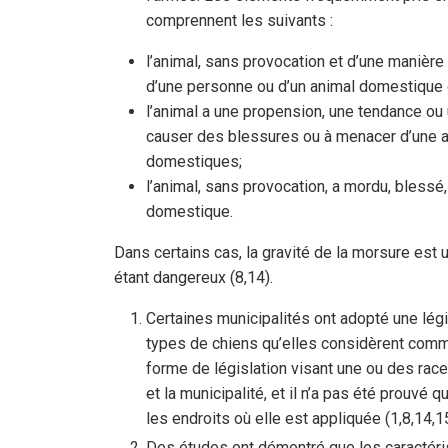
comprennent les suivants :
l’animal, sans provocation et d’une manière
d’une personne ou d’un animal domestique d
l’animal a une propension, une tendance ou
causer des blessures ou à menacer d’une a
domestiques;
l’animal, sans provocation, a mordu, bless
domestique.
Dans certains cas, la gravité de la morsure est
étant dangereux (8,14).
Certaines municipalités ont adopté une légis
types de chiens qu’elles considèrent comme
forme de législation visant une ou des race
et la municipalité, et il n’a pas été prouvé
les endroits où elle est appliquée (1,8,14,15
Des études ont démontré que les caractéri