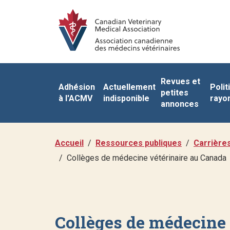
Revues et
Adhésion
Actuellement
Polit
petites
à l'ACMV
indisponible
rayo
annonces
Accueil
Ressources publiques
Carrière
Collèges de médecine vétérinaire au Canada
Collèges de médecine 