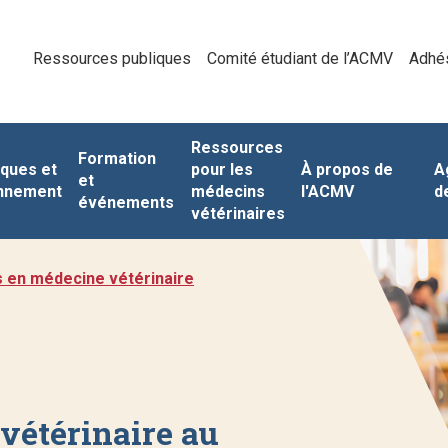
Ressources publiques
Comité étudiant de l’ACMV
Adhé
Ressources
Formation
iques et
pour les
À propos de
A
et
nnement
médecins
l'ACMV
d
événements
vétérinaires
s en médecine vétérinaire
vétérinaire au