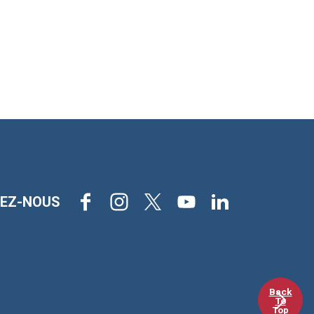
Facebook
Instagram
X
Youtube
LinkedIn
VEZ-NOUS
Back
To
Top