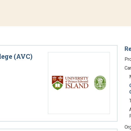
Re
lege (AVC)
Pr
Car
Org