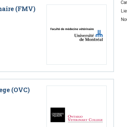
Ca
naire (FMV)
Li
Nou
lege (OVC)