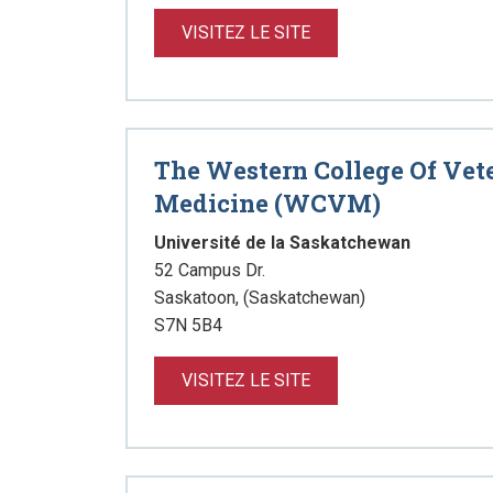
VISITEZ LE SITE
The Western College Of Vet
Medicine (WCVM)
Université de la Saskatchewan
52 Campus Dr.
Saskatoon, (Saskatchewan)
S7N 5B4
VISITEZ LE SITE