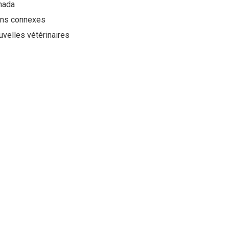
nada
ens connexes
velles vétérinaires