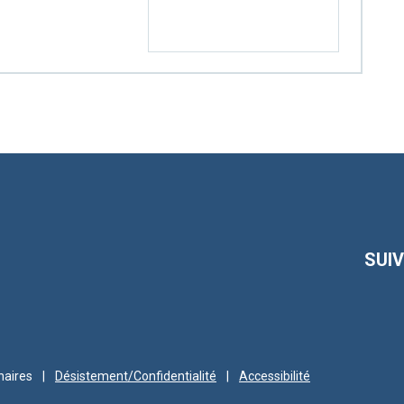
SUI
naires
|
Désistement/Confidentialité
|
Accessibilité