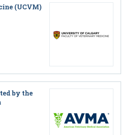
icine (UCVM)
ted by the
n